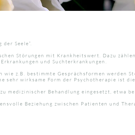
 der Seele“.
ischen Störungen mit Krankheitswert. Dazu zähle
 Erkrankungen und Suchterkrankungen.
n wie z.B. bestimmte Gesprächsformen werden S
Eine sehr wirksame Form der Psychotherapie ist di
zu medizinischer Behandlung eingesetzt, etwa be
uensvolle Beziehung zwischen Patienten und Thera