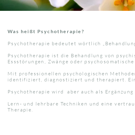
Was heißt Psychotherapie?
Psychotherapie bedeutet wörtlich „Behandlung
Psychotherapie ist die Behandlung von psych
Essstörungen, Zwänge oder psychosomatische
Mit professionellen psychologischen Methode
identifiziert, diagnostiziert und therapiert. 
​Psychotherapie wird
aber auch als Ergänzung 
Lern- und lehrbare Techniken und eine vertra
Therapie.